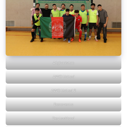
Afghanistan
AWO United
AWO United 2
Benevento
Deutschland