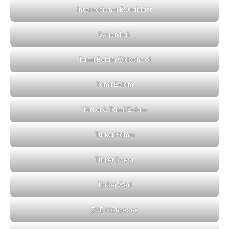
International Extrablatt
Syrien Irak
Tamil Eelam Oldschool
Tamil Eelam
Türkei & Tamil Eelam
Türkei Hamm
Türkei Soest
Türkei Werl
ZUE Möhnesee