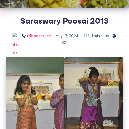
Saraswary Poosai 2013
By
tdk.soest
May 13, 2024
1 min read
32