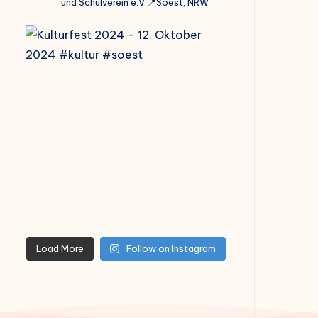
und Schulverein e.V
📍Soest, NRW
Load More
Follow on Instagram